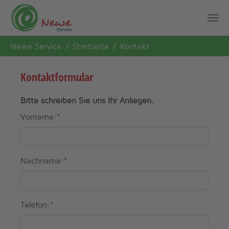
Skip to main content
You are here:
Newe Service
Startseite
Kontakt
Kontaktformular
Bitte schreiben Sie uns Ihr Anliegen.
Vorname:
*
Nachname:
*
Telefon:
*