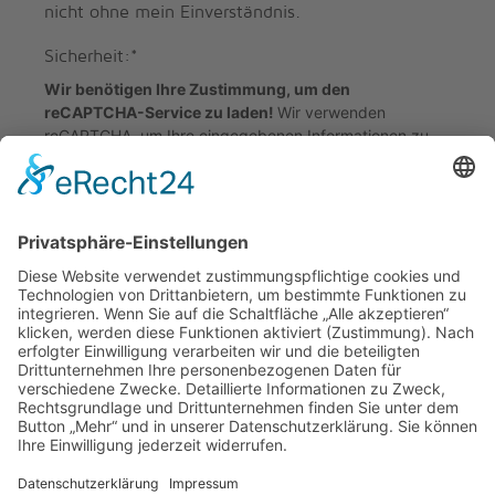
nicht ohne mein Einverständnis.
Sicherheit:
*
Wir benötigen Ihre Zustimmung, um den
reCAPTCHA-Service zu laden!
Wir verwenden
reCAPTCHA, um Ihre eingegebenen Informationen zu
überprüfen. Dieser Service kann Daten zu Ihren
Aktivitäten sammeln. Bitte
lesen Sie die Details durch
und
stimmen Sie der Nutzung des Service zu
, um
fortzufahren.
W&N Servicegesellschaft mbH
Dr.-Max-Krell-Park 12